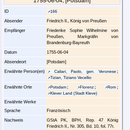
1755-06-04, [Potsdam]
ID
166
Absender
Friedrich II., König von Preußen
Empfänger
Friederike Sophie Wilhelmine von
Preußen, Markgräfin von
Brandenburg-Bayreuth
Datum
1755-06-04
Absendeort
[Potsdam]
Erwähnte Person(en)
;
Caliari, Paolo, gen. Veronese
Tizian, Tiziano Vecellio
Erwähnte Orte
;
;
;
Potsdam
Florenz
Rom
Klever Land (Stadt Kleve)
Erwähnte Werke
Sprache
Französisch
Nachweis
GStA PK, BPH, Rep. 47 König
Friedrich II., Nr. 305, Bd. 10, fol. 77r.