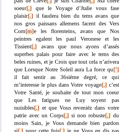
païs de Cleve
[.]
je suis Charmé
[,]
Ma chere
soeur
[,]
que le Voyage d’Jtalie vous fase
plaisir
[.]
il faudera bien du tems avans que
nos gros paissans allemens facent des Vers
Com
[m]
e les florenteins, avans que Nos
peintres egalent les paul Veronese et les
Tissient
[,]
avans que nous ayons d’assés
superbes palais pour faire avec le tems des
beles ruines, et je Crois que tout cela n’arivera
que Lorsque Notre Soleil aura La force qu
[’]
il fait sentir au 36sième degré, ce qui
m’interesse le plus dans Votre voyage
[,]
c’est
Votre Santé, je souhaite de tout mon coeur
que Les fatigues ne Luy soyent pas
nuisibles
[,]
et que Vous reveniéz dans votre
patrie avec un Corps
[,]
si non robuste
[,]
du
moins Sain, je Vous demande bien pardon
si
[,]
pour cette fois
[,]
je ne Vous en dis pas