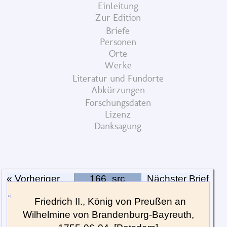
Einleitung
Zur Edition
Briefe
Personen
Orte
Werke
Literatur und Fundorte
Abkürzungen
Forschungsdaten
Lizenz
Danksagung
« Vorheriger
166_src
Nächster Brief
Brief
»
▼
Friedrich II., König von Preußen an
Wilhelmine von Brandenburg-Bayreuth,