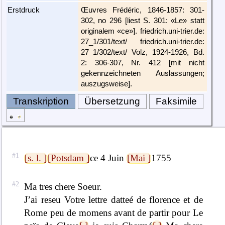
Erstdruck
Œuvres Frédéric, 1846-1857: 301-
302, no 296 [liest S. 301: «Le» statt
originalem «ce»]. friedrich.uni-trier.de:
27_1/301/text/ friedrich.uni-trier.de:
27_1/302/text/ Volz, 1924-1926, Bd.
2: 306-307, Nr. 412 [mit nicht
gekennzeichneten Auslassungen;
auszugsweise].
Transkription
Übersetzung
Faksimile
[s. l. ]
[Potsdam ]
ce 4 Juin
[Mai ]
1755
Ma tres chere Soeur.
J’ai reseu Votre lettre datteé de florence et de
Rome peu de momens avant de partir pour Le