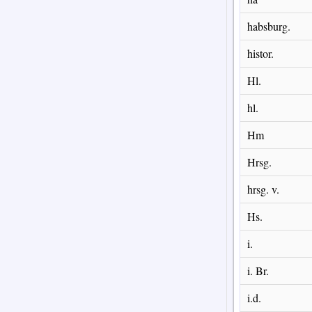
habsburg.
histor.
Hl.
hl.
Hm
Hrsg.
hrsg. v.
Hs.
i.
i. Br.
i.d.