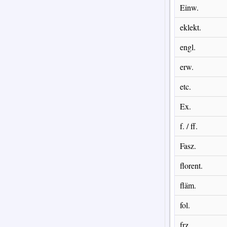
Einw.
eklekt.
engl.
erw.
etc.
Ex.
f. / ff.
Fasz.
florent.
fläm.
fol.
frz.