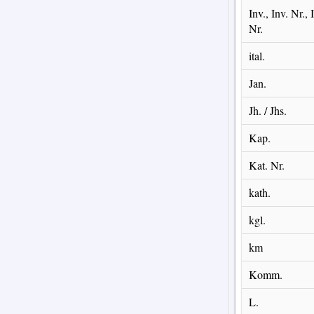
Inv., Inv. Nr., 
Nr.
ital.
Jan.
Jh. / Jhs.
Kap.
Kat. Nr.
kath.
kgl.
km
Komm.
L.