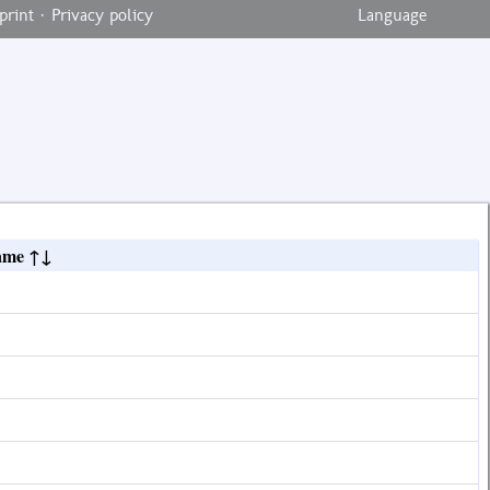
print
·
Privacy policy
Language
ame