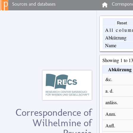
Sources and databases
Correspond
All colum
Abkürzung
Name
Showing 1 to 13
Abkürzung
&c.
a. d.
anläss.
Correspondence of
Anm.
Wilhelmine of
Aufl.