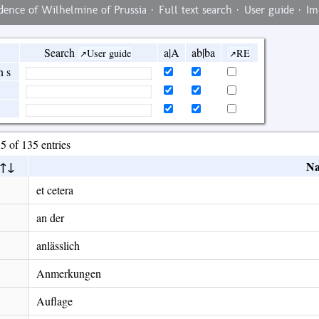
ence of Wilhelmine of Prussia ·
Full text search
·
User guide
·
Im
Search
a|A
ab|ba
User guide
RE
ns
5 of 135 entries
N
et cetera
an der
anlässlich
Anmerkungen
Auflage