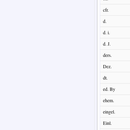
cfr.
d.
d. i.
d. J.
ders.
Dez.
dt.
ed. By
ehem.
eingel.
Einl.