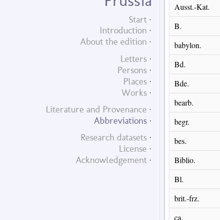
Prussia
Ausst.-Kat.
Start
B.
Introduction
About the edition
babylon.
Letters
Bd.
Persons
Places
Bde.
Works
bearb.
Literature and Provenance
Abbreviations
begr.
Research datasets
bes.
License
Acknowledgement
Biblio.
Bl.
brit.-frz.
ca.