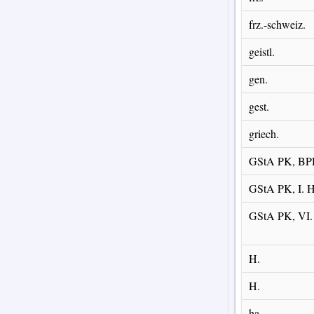
frz.-schweiz.
geistl.
gen.
gest.
griech.
GStA PK, B
GStA PK, I. 
GStA PK, VI
H.
H.
ha