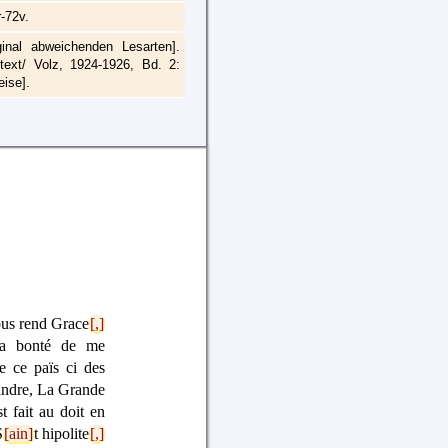
r-72v.
inal abweichenden Lesarten].
96/text/ Volz, 1924-1926, Bd. 2:
ise].
Vous rend Grace
[,]
La bonté de me
 ce païs ci des
randre, La Grande
t fait au doit en
S
[ain]
t hipolite
[,]