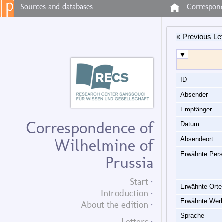
Sources and databases
Correspond
« Previous Let
▼
ID
Absender
Empfänger
Correspondence of
Datum
Absendeort
Wilhelmine of
Erwähnte Pers
Prussia
Start
Erwähnte Orte
Introduction
Erwähnte Wer
About the edition
Sprache
Letters