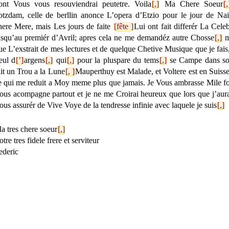
ont Vous vous resouviendrai peutetre. Voila
[,]
Ma Chere Soeur
[,
otzdam, celle de berllin anonce L’opera d’Etzio pour le jour de Na
here Mere, mais Les jours de faite
[fête ]
Lui ont fait differér La Celeb
usqu’au premiér d’Avril; apres cela ne me demandéz autre Chosse
[,]
m
ue L’exstrait de mes lectures et de quelque Chetive Musique que je fais, 
eul d
[’]
argens
[,]
qui
[,]
pour la pluspare du tems
[,]
se Campe dans son 
ait un Trou a la Lune
[, ]
Mauperthuy est Malade, et Voltere est en Suiss
e qui me reduit a Moy meme plus que jamais. Je Vous ambrasse Mile fo
ous acompagne partout et je ne me Croirai heureux que lors que j’aur
ous assurér de Vive Voye de la tendresse infinie avec laquele je suis
[,]
a tres chere soeur
[,]
otre tres fidele frere et serviteur
ederic