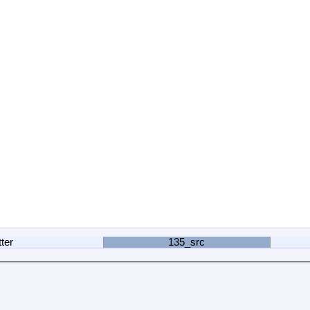
ter
135_src