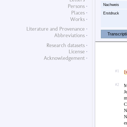
Nachweis
Persons
Places
Erstdruck
Works
Literature and Provenance
Transcript
Abbreviations
Research datasets
License
Acknowledgement
[s
M
J
m
C
N
N
e