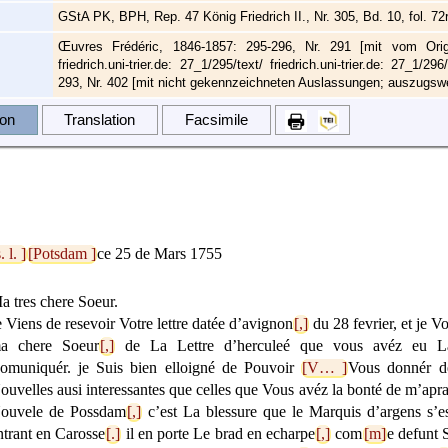
GStA PK, BPH, Rep. 47 König Friedrich II., Nr. 305, Bd. 10, fol. 72
Œuvres Frédéric, 1846-1857: 295-296, Nr. 291 [mit vom Orig
friedrich.uni-trier.de: 27_1/295/text/ friedrich.uni-trier.de: 27_1/2
293, Nr. 402 [mit nicht gekennzeichneten Auslassungen; auszugswe
ion
Translation
Facsimile
. l. ]
[Potsdam ]
ce 25 de Mars 1755
a tres chere Soeur.
e Viens de resevoir Votre lettre datée d’avignon
[,]
du 28 fevrier, et je 
a chere Soeur
[,]
de La Lettre d’herculeé que vous avéz eu 
omuniquér. je Suis bien elloigné de Pouvoir
[V… ]
Vous donnér de
ouvelles ausi interessantes que celles que Vous avéz la bonté de m’ap
ouvele de Possdam
[,]
c’est La blessure que le Marquis d’argens s’es
ntrant en Carosse
[.]
il en porte Le brad en echarpe
[,]
com
[m]
e defunt 