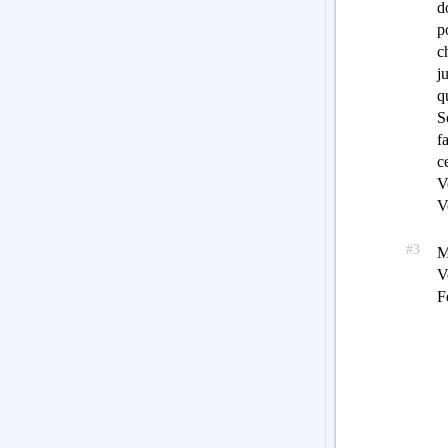
d
p
c
j
q
S
f
c
V
V
M
V
F