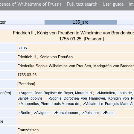
ence of Wilhelmine of Prussia ·
Full text search
·
User guide
·
Im
ter
135_src
Friedrich II., König von Preußen to Wilhelmine von Brandenbu
1755-03-25, [Potsdam]
135
Friedrich II., König von Preußen
Friederike Sophie Wilhelmine von Preußen, Markgräfin von Brande
1755-03-25
[Potsdam]
on(en)
;
Argens, Jean-Baptiste de Boyer, Marquis d'
Montolieu, Louis de,
;
Saint-Hippolyte
Sophie Dorothea von Hannover, Königin von P
;
Maupertius, Pierre-Louis Moreau de
Voltaire, i.e. François-Marie A
;
;
;
;
Berlin
Avignon
Herculaneum
Potsdam
Berlin
ke
Französisch