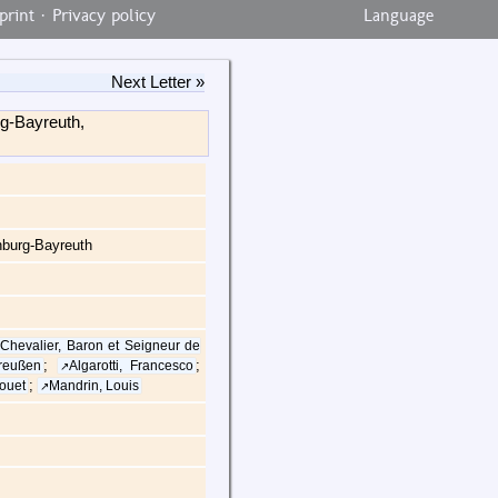
print
·
Privacy policy
Language
Next Letter »
rg-Bayreuth,
nburg-Bayreuth
 Chevalier, Baron et Seigneur de
;
;
reußen
Algarotti, Francesco
;
rouet
Mandrin, Louis