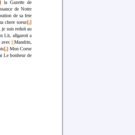
]
la Gazette de
issance de Notre
ration de sa fete
a chere soeur
[,]
je suis reduit au
Lit, allgaroti a
e avec
|
Mandrin,
is
[,]
Mon Coeur
ai Le bonheur de